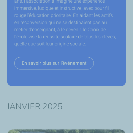
ans, l’association a imaginé une expérience
immersive, ludique et instructive, avec pour fil
rouge l'éducation prioritaire. En aidant les actifs
en reconversion qui ne se destinaient pas au
métier d’enseignant, à le devenir, le Choix de
l’école vise la réussite scolaire de tous les élèves,
quelle que soit leur origine sociale.
En savoir plus sur l’événement
JANVIER 2025