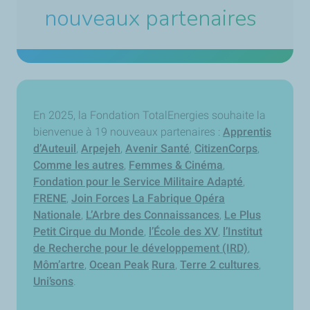
nouveaux partenaires
En 2025, la Fondation TotalEnergies souhaite la
bienvenue à 19 nouveaux partenaires :
Apprentis
d’Auteuil
,
Arpejeh
,
Avenir Santé
,
CitizenCorps
,
Comme les autres
,
Femmes & Cinéma
,
Fondation pour le Service Militaire Adapté
,
FRENE
,
Join Forces
La Fabrique Opéra
Nationale
,
L’Arbre des Connaissances
,
Le Plus
Petit Cirque du Monde
,
l’École des XV
,
l’Institut
de Recherche pour le développement (IRD)
,
Môm’artre
,
Ocean Peak
Rura
,
Terre 2 cultures
,
Uni’sons
.