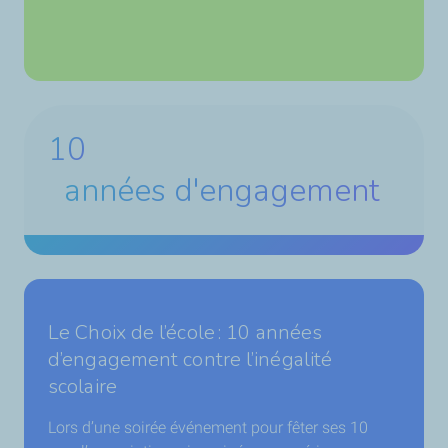
10
années d'engagement
Le Choix de l’école : 10 années
d’engagement contre l’inégalité
scolaire
Lors d’une soirée événement pour fêter ses 10