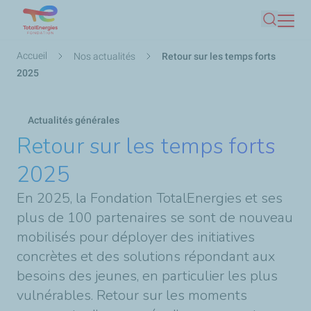
Aller
Recherc
au
contenu
Fil
Accueil
Nos actualités
Retour sur les temps forts
principal
d'Ariane
2025
Actualités générales
Retour sur les temps forts
2025
En 2025, la Fondation TotalEnergies et ses
plus de 100 partenaires se sont de nouveau
mobilisés pour déployer des initiatives
concrètes et des solutions répondant aux
besoins des jeunes, en particulier les plus
vulnérables. Retour sur les moments