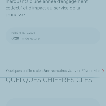
marquants d’une année d’engagement
collectif et d’impact au service de la
jeunesse.
Publié le 18/12/2025
28 min
de lecture
Quelques chiffres clés
Anniversaires
Janvier
Février
Mars
Av
S
QUELQUES CHIFFRES CLÉS