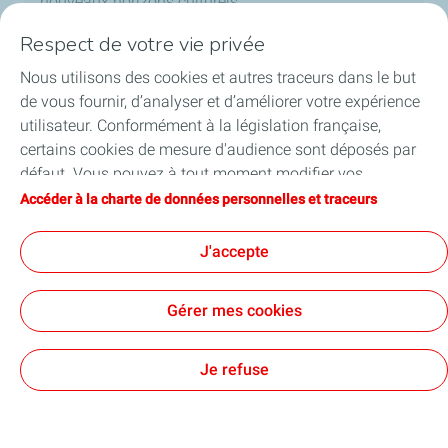
nouveaux horizons culturels.
Respect de votre vie privée
Découvrir le partenariat
Nous utilisons des cookies et autres traceurs dans le but
de vous fournir, d’analyser et d’améliorer votre expérience
utilisateur. Conformément à la législation française,
certains cookies de mesure d'audience sont déposés par
défaut. Vous pouvez à tout moment modifier vos
paramètres de cookies en cliquant sur le bouton « Gérer
Accéder à la charte de données personnelles et traceurs
mes cookies ». En cliquant sur le bouton « J’accepte »,
vous acceptez le dépôt de l’ensemble des cookies. Dans le
J'accepte
cas où vous cliquez sur « Je refuse », seuls les cookies
La France s’engage tient l’un de ses
techniques nécessaires au bon fonctionnement du site
Gérer mes cookies
seront utilisés. Pour plus d’informations, vous pouvez
jurys à Saint-Herblain
consulter la page « Charte de données personnelles et
Le 13 mars, dans les locaux de la Direction
traceurs ».
Je refuse
Régionale de TotalEnergies Marketing France à
Saint-Herblain se tient l’un des 12 jurys collectifs du
grand concours national 2025 de La France