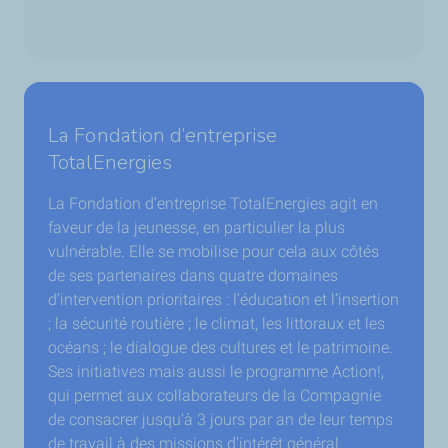
La Fondation d’entreprise
TotalEnergies
La Fondation d’entreprise TotalEnergies agit en
faveur de la jeunesse, en particulier la plus
vulnérable. Elle se mobilise pour cela aux côtés
de ses partenaires dans quatre domaines
d’intervention prioritaires : l’éducation et l’insertion
; la sécurité routière ; le climat, les littoraux et les
océans ; le dialogue des cultures et le patrimoine.
Ses initiatives mais aussi le programme Action!,
qui permet aux collaborateurs de la Compagnie
de consacrer jusqu'à 3 jours par an de leur temps
de travail à des missions d'intérêt général,