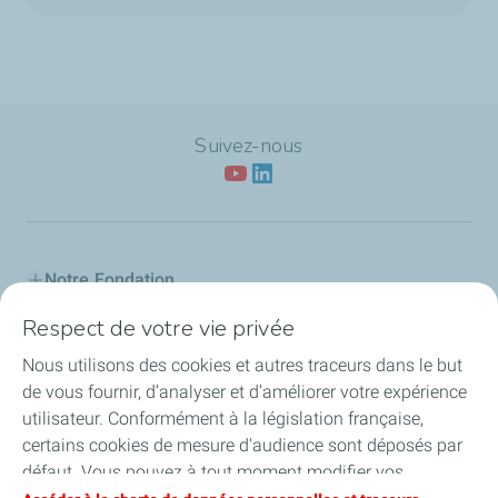
Suivez-nous
Notre Fondation
Respect de votre vie privée
Nos actions
Nous utilisons des cookies et autres traceurs dans le but
L'Industreet
de vous fournir, d’analyser et d’améliorer votre expérience
utilisateur. Conformément à la législation française,
Nos partenaires
certains cookies de mesure d'audience sont déposés par
défaut. Vous pouvez à tout moment modifier vos
Salariés engagés