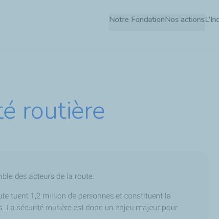
Aller
Notre Fondation
Nos actions
L’In
au
contenu
principal
té routière
mble des acteurs de la route.
e tuent 1,2 million de personnes et constituent la
. La sécurité routière est donc un enjeu majeur pour