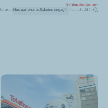
Fr
TotalEnergies.com
dustreet
Nos partenaires
Salariés engagés
Nos actualités
Recherch