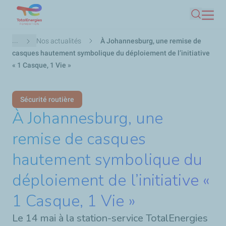
Aller
Recherc
au
contenu
Fil
...
Nos actualités
À Johannesburg, une remise de
principal
d'Ariane
casques hautement symbolique du déploiement de l’initiative
« 1 Casque, 1 Vie »
Sécurité routière
À Johannesburg, une
remise de casques
hautement symbolique du
déploiement de l’initiative «
1 Casque, 1 Vie »
Le 14 mai à la station-service TotalEnergies