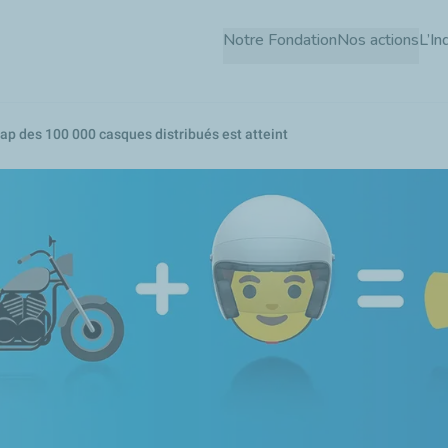
Aller
Notre Fondation
Nos actions
L’In
au
contenu
principal
 cap des 100 000 casques distribués est atteint