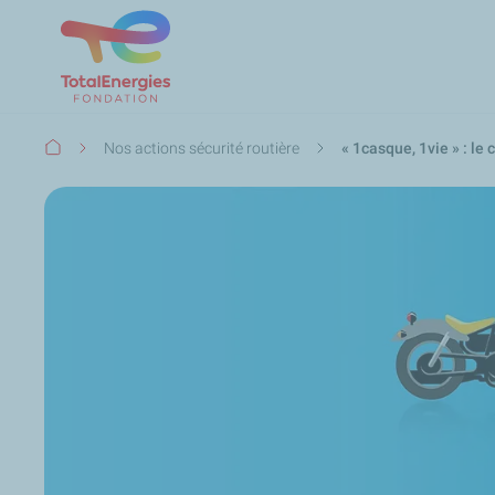
Fil
Nos actions sécurité routière
« 1casque, 1vie » : le
d'Ariane