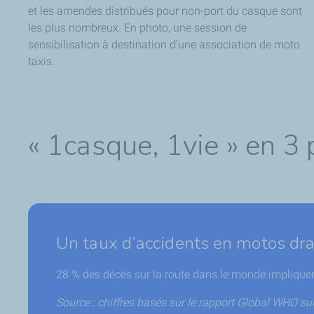
et les amendes distribués pour non-port du casque sont
les plus nombreux. En photo, une session de
sensibilisation à destination d’une association de moto
taxis.
« 1casque, 1vie » en 3 
Un taux d’accidents en motos dr
28 % des décès sur la route dans le monde implique
Source : chiffres basés sur le rapport Global WHO sur