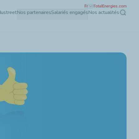
Fr
TotalEnergies.com
dustreet
Nos partenaires
Salariés engagés
Nos actualités
Recherch