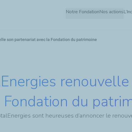
Aller
Notre Fondation
Nos actions
L’In
au
contenu
principal
lle son partenariat avec la Fondation du patrimoine
lEnergies renouvelle
a Fondation du patri
otalEnergies sont heureuses d’annoncer le renouv