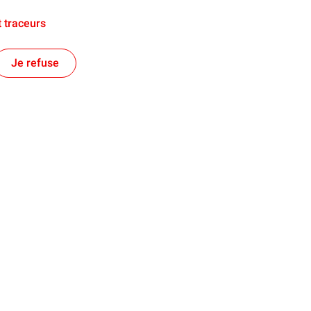
 traceurs
Je refuse
Suivez-nous
L'Industreet
e faire
écurité routière