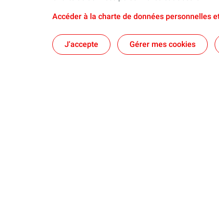
Accéder à la charte de données personnelles et
J'accepte
Gérer mes cookies
Notre Fondation
Nos actions
Notre manifeste pour la jeunesse en France
Notre façon d
Notre engagement
Nos actions s