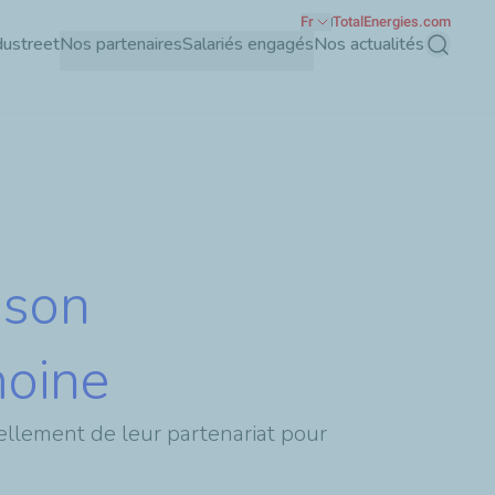
Fr
TotalEnergies.com
dustreet
Nos partenaires
Salariés engagés
Nos actualités
Recherch
 son
moine
ellement de leur partenariat pour