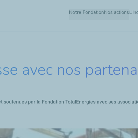
Aller
Notre Fondation
Nos actions
L’In
au
contenu
principal
sse avec nos partena
 soutenues par la Fondation TotalEnergies avec ses association