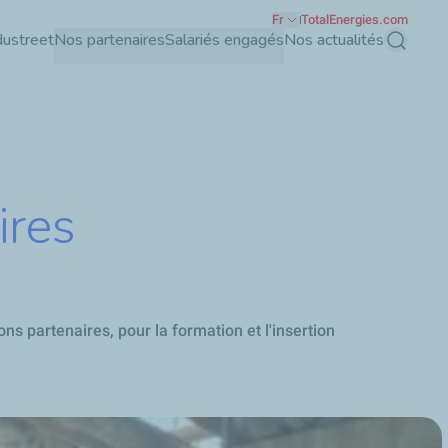
Fr
TotalEnergies.com
dustreet
Nos partenaires
Salariés engagés
Nos actualités
Recherch
ires
s partenaires, pour la formation et l'insertion