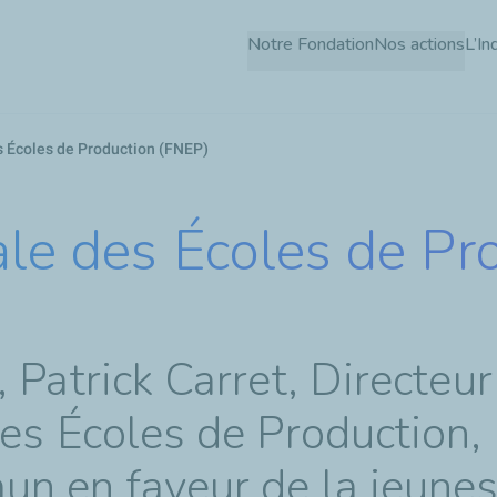
Aller
Notre Fondation
Nos actions
L’In
au
contenu
principal
s Écoles de Production (FNEP)
ale des Écoles de Pr
 Patrick Carret, Directeur
es Écoles de Production,
n en faveur de la jeunes