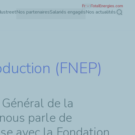
Fr
TotalEnergies.com
dustreet
Nos partenaires
Salariés engagés
Nos actualités
Recherch
oduction (FNEP)
 Général de la
 nous parle de
se avec la Fondation