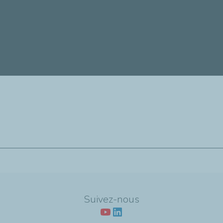
ation TotalEnergies : TotalEnergies Fonda
dre
Suivez-nous
aujourd'hui 75 écoles de production sur le territoire national. 