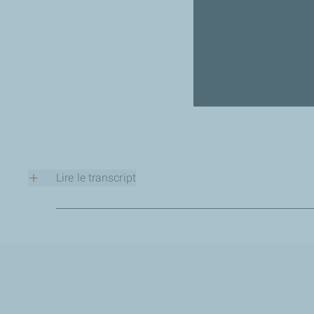
Lire le transcript
La parole aux partenaires de la Fond
Les écoles de production – faire pour appren
Votre fédération que pouvez-vous en dire ?
La Fédération Nationale des Écoles de Production regroupe 