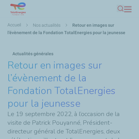
Aller
Recherc
au
contenu
Fil
Accueil
Nos actualités
Retour en images sur
principal
d'Ariane
l’évènement de la Fondation TotalEnergies pour la jeunesse
Actualités générales
Retour en images sur
l’évènement de la
Fondation TotalEnergies
pour la jeunesse
Le 19 septembre 2022, à l’occasion de la
visite de Patrick Pouyanné, Président-
directeur général de TotalEnergies, deux