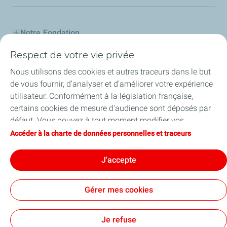
Notre Fondation
Respect de votre vie privée
Nos actions
Nous utilisons des cookies et autres traceurs dans le but
L'Industreet
de vous fournir, d’analyser et d’améliorer votre expérience
utilisateur. Conformément à la législation française,
Nos partenaires
certains cookies de mesure d'audience sont déposés par
défaut. Vous pouvez à tout moment modifier vos
Salariés engagés
paramètres de cookies en cliquant sur le bouton « Gérer
Accéder à la charte de données personnelles et traceurs
mes cookies ». En cliquant sur le bouton « J’accepte »,
Nos actualités
vous acceptez le dépôt de l’ensemble des cookies. Dans le
J'accepte
cas où vous cliquez sur « Je refuse », seuls les cookies
techniques nécessaires au bon fonctionnement du site
Gérer mes cookies
seront utilisés. Pour plus d’informations, vous pouvez
consulter la page « Charte de données personnelles et
Contact
Mentions légales
Données personnelles
Accessibilité : partiellement conforme
Plan du site
Cookies
traceurs ».
Je refuse