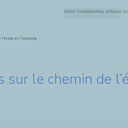
Aller
Notre Fondation
Nos actions
L’In
au
contenu
principal
e l’école en Tanzanie
s sur le chemin de l’