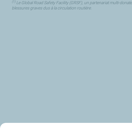
(1)
Le
Global Road Safety Facility
(GRSF), un partenariat multi-donateu
blessures graves dus à la circulation routière.