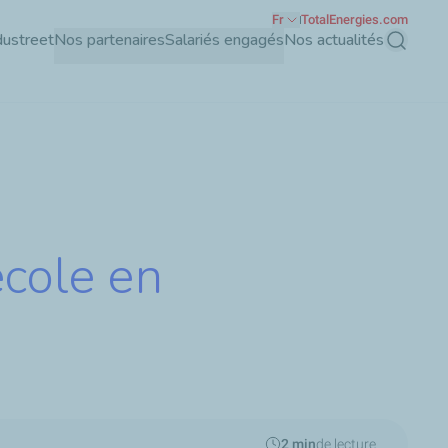
Fr
TotalEnergies.com
dustreet
Nos partenaires
Salariés engagés
Nos actualités
Recherch
école en
2 min
de lecture