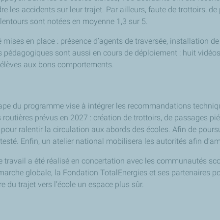
e les accidents sur leur trajet. Par ailleurs, faute de trottoirs, 
alentours sont notées en moyenne 1,3 sur 5.
mises en place : présence d’agents de traversée, installation de
ils pédagogiques sont aussi en cours de déploiement : huit vidéo
les élèves aux bons comportements.
ape du programme vise à intégrer les recommandations technique
s routières prévus en 2027 : création de trottoirs, de passages pi
ur ralentir la circulation aux abords des écoles. Afin de poursu
esté. Enfin, un atelier national mobilisera les autorités afin d’
 travail a été réalisé en concertation avec les communautés scolai
marche globale, la Fondation TotalEnergies et ses partenaires pou
re du trajet vers l’école un espace plus sûr.