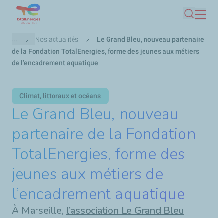
Aller
Recherc
au
contenu
Fil
...
Nos actualités
Le Grand Bleu, nouveau partenaire
principal
d'Ariane
de la Fondation TotalEnergies, forme des jeunes aux métiers
de l’encadrement aquatique
Climat, littoraux et océans
Le Grand Bleu, nouveau
partenaire de la Fondation
TotalEnergies, forme des
jeunes aux métiers de
l’encadrement aquatique
À Marseille,
l’association Le Grand Bleu