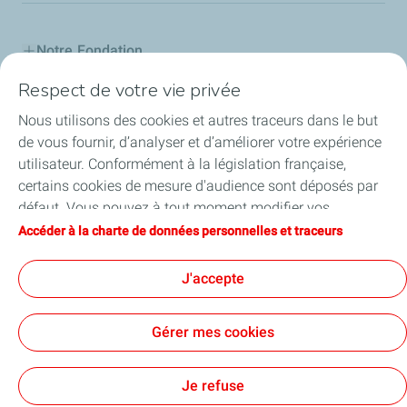
Notre Fondation
Respect de votre vie privée
Nos actions
Nous utilisons des cookies et autres traceurs dans le but
L'Industreet
de vous fournir, d’analyser et d’améliorer votre expérience
utilisateur. Conformément à la législation française,
Nos partenaires
certains cookies de mesure d'audience sont déposés par
défaut. Vous pouvez à tout moment modifier vos
Salariés engagés
paramètres de cookies en cliquant sur le bouton « Gérer
Accéder à la charte de données personnelles et traceurs
mes cookies ». En cliquant sur le bouton « J’accepte »,
Nos actualités
vous acceptez le dépôt de l’ensemble des cookies. Dans le
J'accepte
cas où vous cliquez sur « Je refuse », seuls les cookies
techniques nécessaires au bon fonctionnement du site
Gérer mes cookies
seront utilisés. Pour plus d’informations, vous pouvez
consulter la page « Charte de données personnelles et
Contact
Mentions légales
Données personnelles
Accessibilité : partiellement conforme
Plan du site
Cookies
traceurs ».
Je refuse