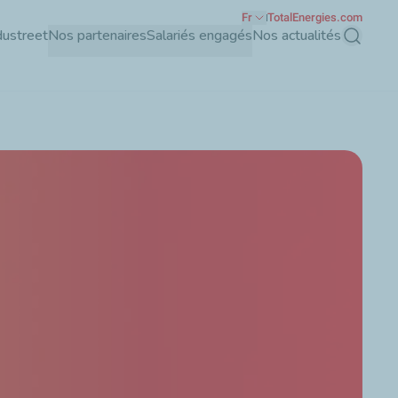
Fr
TotalEnergies.com
dustreet
Nos partenaires
Salariés engagés
Nos actualités
Recherch