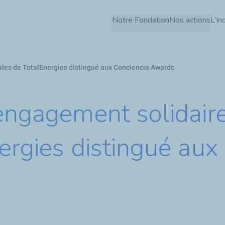
Aller
Notre Fondation
Nos actions
L’In
au
contenu
principal
ales de TotalEnergies distingué aux Conciencia Awards
’engagement solidair
ergies distingué aux