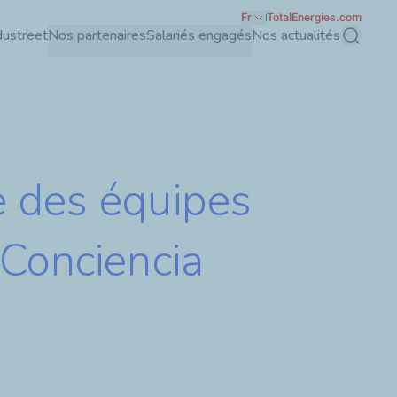
Fr
TotalEnergies.com
dustreet
Nos partenaires
Salariés engagés
Nos actualités
Recherch
e des équipes
 Conciencia